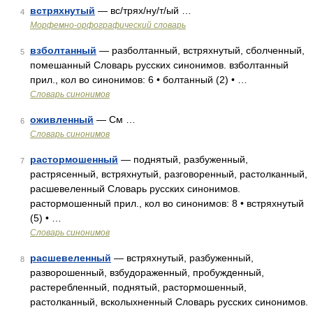
встряхнутый
— вс/трях/ну/т/ый …
4
Морфемно-орфографический словарь
взболтанный
— разболтанный, встряхнутый, сболченный,
5
помешанный Словарь русских синонимов. взболтанный
прил., кол во синонимов: 6 • болтанный (2) • …
Словарь синонимов
оживленный
— См …
6
Словарь синонимов
растормошенный
— поднятый, разбуженный,
7
растрясенный, встряхнутый, разговоренный, растолканный,
расшевеленный Словарь русских синонимов.
растормошенный прил., кол во синонимов: 8 • встряхнутый
(5) • …
Словарь синонимов
расшевеленный
— встряхнутый, разбуженный,
8
разворошенный, взбудораженный, пробужденный,
растеребленный, поднятый, растормошенный,
растолканный, всколыхненный Словарь русских синонимов.