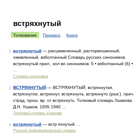
встряхнутый
Толкование
Перевод
Книги
встряхнутый
— расшевеленный, растормошенный,
1
оживленный, взболтанный Словарь русских синонимов.
встряхнутый прил., кол во синонимов: 5 • взболтанный (6) •
…
Словарь синонимов
ВСТРЯХНУТЫЙ
— ВСТРЯХНУТЫЙ, встряхнутая,
2
встряхнутое; встряхнут, встряхнута, встряхнуто (разг.). прич.
страд. прош. вр. от встряхнуть. Толковый словарь Ушакова.
Д.Н. Ушаков. 1935 1940 …
Толковый словарь Ушакова
встряхнутый
— встр яхнутый …
3
Русский орфографический словарь